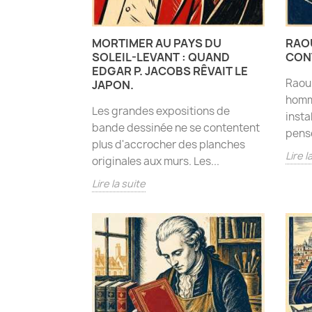
MORTIMER AU PAYS DU
RAOU
SOLEIL-LEVANT : QUAND
CONT
EDGAR P. JACOBS RÊVAIT LE
Raoul
JAPON.
homma
Les grandes expositions de
insta
bande dessinée ne se contentent
pense
plus d'accrocher des planches
Lire l
originales aux murs. Les...
Lire la suite