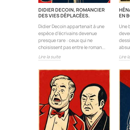
DIDIER DECOIN, ROMANCIER
HÉNA
DES VIES DÉPLACÉES.
EN B
Didier Decoin appartenait à une
Une b
espèce d’écrivains devenue
deven
presque rare : ceux qui ne
dessi
choisissent pas entre le roman...
absur
Lire la suite
Lire l