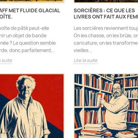
FF MET FLUIDE GLACIAL
SORCIÈRES : CE QUE LES
OÎTE.
LIVRES ONT FAIT AUX FE
oîte de pâté peut-elle
Les sorcières reviennent touj
ir un objet de bande
On les chasse, on les brûle, on
née ? La question semble
caricature, on les transforme
de, donc parfaitement...
vieilles...
a suite
Lire la suite