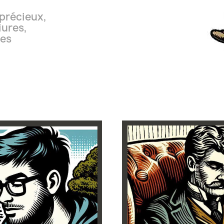
 précieux,
iures,
res