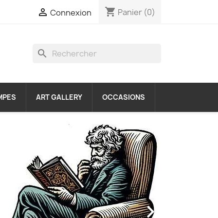
shopping_cart

Panier
(0)
Connexion
search
MPES
ART GALLERY
OCCASIONS
