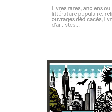
Livres rares, anciens ou
littérature populaire, rel
ouvrages dédicacés, liv
d'artistes...