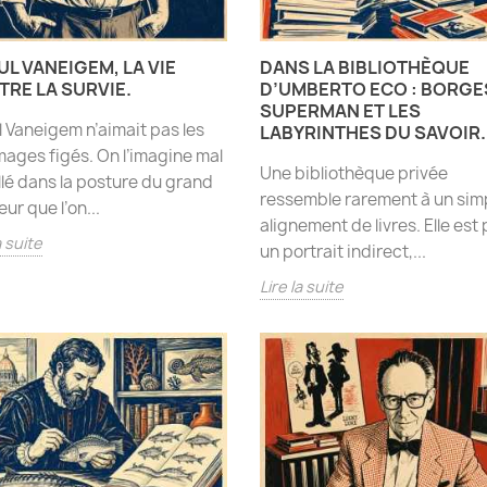
L VANEIGEM, LA VIE
DANS LA BIBLIOTHÈQUE
RE LA SURVIE.
D’UMBERTO ECO : BORGE
SUPERMAN ET LES
 Vaneigem n’aimait pas les
LABYRINTHES DU SAVOIR.
ges figés. On l’imagine mal
Une bibliothèque privée
llé dans la posture du grand
ressemble rarement à un sim
ur que l’on...
alignement de livres. Elle est 
a suite
un portrait indirect,...
Lire la suite